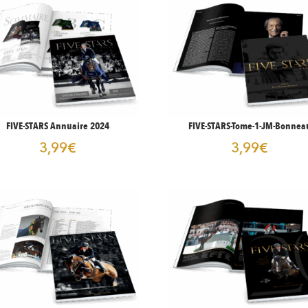
FIVE-STARS Annuaire 2024
FIVE-STARS-Tome-1-JM-Bonnea
3,99
€
3,99
€