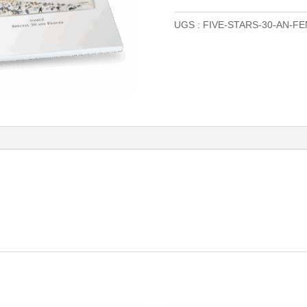
STARS-
UGS :
FIVE-STARS-30-AN-F
30-
AN-
FENCES