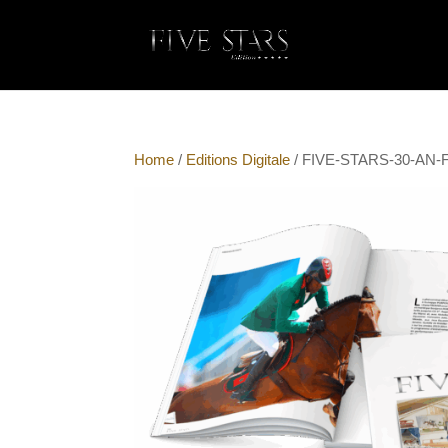
Home
/
Editions Digitale
/ FIVE-STARS-30-AN