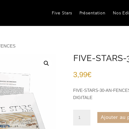
Five Stars
Présentation
Nos Edi
-FENCES
FIVE-STARS
3,99
€
FIVE-STARS-30-AN-FENCE
DIGITALE
quantité
Ajouter au 
de
FIVE-